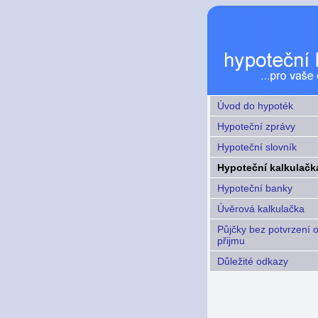
Úvod do hypoték
Hypoteční zprávy
Hypoteční slovník
Hypoteční kalkulačk
Hypoteční banky
Úvěrová kalkulačka
Půjčky bez potvrzení 
přijmu
Důležité odkazy