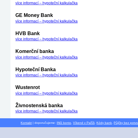
více informací – hypoteční kalkulačka
GE Money Bank
více informací – hypoteční kalkulačka
HVB Bank
více informací – hypoteční kalkulačka
Komerční banka
více informací – hypoteční kalkulačka
Hypoteční Banka
více informací – hypoteční kalkulačka
Wustenrot
více informací – hypoteční kalkulačka
Živnostenská banka
více informací – hypoteční kalkulačka
Kontakt
| doporučujeme:
ING konto
,
Víkend v Paříži
,
Kódy bank
,
Půjčky bez potvr